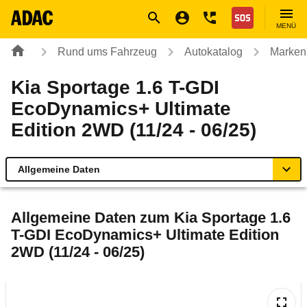
Navigation
Suche
Seiteninhalt
Fußzeile
Nothilfe
MENÜ
Rund ums Fahrzeug
Autokatalog
Marken
Kia Sportage 1.6 T-GDI
EcoDynamics+ Ultimate
Edition 2WD (11/24 - 06/25)
Allgemeine Daten
Allgemeine Daten
Allgemeine Daten zum
Kia Sportage 1.6
T-GDI EcoDynamics+ Ultimate Edition
Technische Daten
2WD (11/24 - 06/25)
Ähnliche Autotests