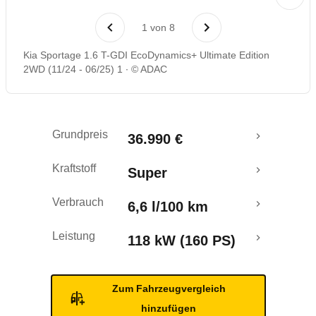
Laufende Kosten
1
von
8
Rückrufe & Mängel
Kia Sportage 1.6 T-GDI EcoDynamics+ Ultimate Edition
2WD (11/24 - 06/25) 1
© ADAC
Crashtest
Grundpreis
36.990 €
Kraftstoff
Super
Verbrauch
6,6 l/100 km
Leistung
118 kW (160 PS)
Zum Fahrzeugvergleich
hinzufügen