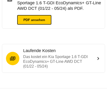
Sportage 1.6 T-GDI EcoDynamics+ GT-Line
AWD DCT (01/22 - 05/24) als PDF.
PDF ansehen
Laufende Kosten
Das kostet ein Kia Sportage 1.6 T-GDI
EcoDynamics+ GT-Line AWD DCT
(01/22 - 05/24)
Testergebnisse von ähnlichen Autos
Laufende Kosten
Rückrufe & Mängel des Kia Sportage
ADAC Ecotest
Crashtest Kia Sportage
Technische Daten des
Kia Sportage 1.6 