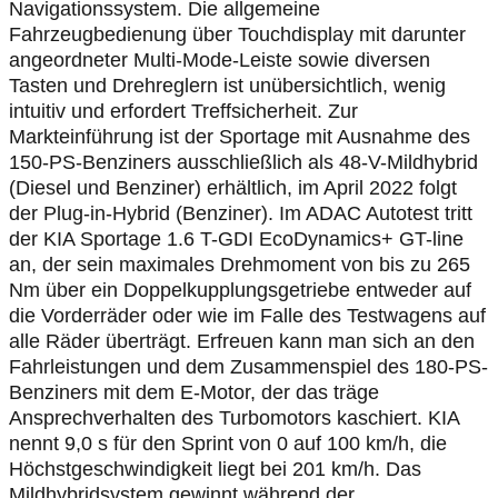
Navigationssystem. Die allgemeine
Fahrzeugbedienung über Touchdisplay mit darunter
angeordneter Multi-Mode-Leiste sowie diversen
Tasten und Drehreglern ist unübersichtlich, wenig
intuitiv und erfordert Treffsicherheit. Zur
Markteinführung ist der Sportage mit Ausnahme des
150-PS-Benziners ausschließlich als 48-V-Mildhybrid
(Diesel und Benziner) erhältlich, im April 2022 folgt
der Plug-in-Hybrid (Benziner). Im ADAC Autotest tritt
der KIA Sportage 1.6 T-GDI EcoDynamics+ GT-line
an, der sein maximales Drehmoment von bis zu 265
Nm über ein Doppelkupplungsgetriebe entweder auf
die Vorderräder oder wie im Falle des Testwagens auf
alle Räder überträgt. Erfreuen kann man sich an den
Fahrleistungen und dem Zusammenspiel des 180-PS-
Benziners mit dem E-Motor, der das träge
Ansprechverhalten des Turbomotors kaschiert. KIA
nennt 9,0 s für den Sprint von 0 auf 100 km/h, die
Höchstgeschwindigkeit liegt bei 201 km/h. Das
Mildhybridsystem gewinnt während der