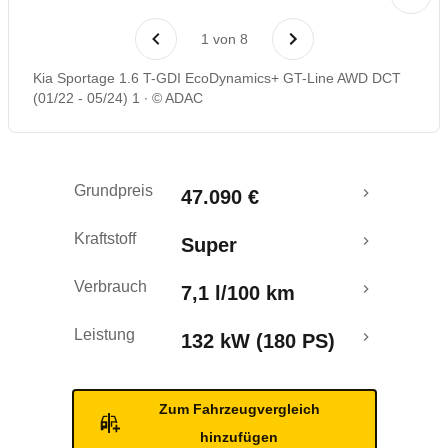
Laufende Kosten
1
von
8
Rückrufe & Mängel
Kia Sportage 1.6 T-GDI EcoDynamics+ GT-Line AWD DCT
(01/22 - 05/24) 1
© ADAC
Ecotest
Crashtest
Grundpreis
47.090 €
Kraftstoff
Super
Verbrauch
7,1 l/100 km
Leistung
132 kW (180 PS)
Zum Fahrzeugvergleich
hinzufügen