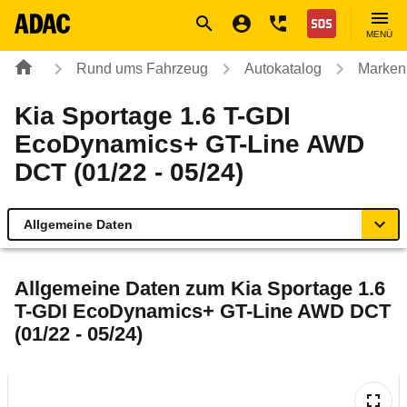
Navigation
Suche
Seiteninhalt
Fußzeile
Nothilfe
MENÜ
Rund ums Fahrzeug
Autokatalog
Marken
Kia Sportage 1.6 T-GDI
EcoDynamics+ GT-Line AWD
DCT (01/22 - 05/24)
Allgemeine Daten
Allgemeine Daten
Allgemeine Daten zum
Kia Sportage 1.6
T-GDI EcoDynamics+ GT-Line AWD DCT
Technische Daten
(01/22 - 05/24)
Ähnliche Autotests