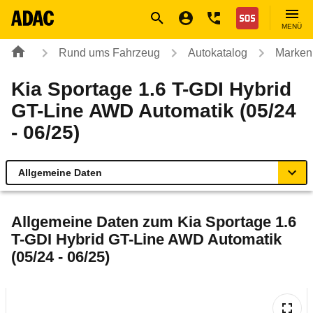
Navigation
Suche
Seiteninhalt
Fußzeile
Nothilfe
MENÜ
Rund ums Fahrzeug
Autokatalog
Marken
Kia Sportage 1.6 T-GDI Hybrid
GT-Line AWD Automatik (05/24
- 06/25)
Allgemeine Daten
Allgemeine Daten
Allgemeine Daten zum
Kia Sportage 1.6
T-GDI Hybrid GT-Line AWD Automatik
Technische Daten
(05/24 - 06/25)
Ähnliche Autotests