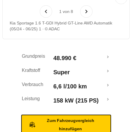
Laufende Kosten
1
von
8
Rückrufe & Mängel
Kia Sportage 1.6 T-GDI Hybrid GT-Line AWD Automatik
(05/24 - 06/25) 1
© ADAC
Crashtest
Grundpreis
48.990 €
Kraftstoff
Super
Verbrauch
6,6 l/100 km
Leistung
158 kW (215 PS)
Zum Fahrzeugvergleich
hinzufügen