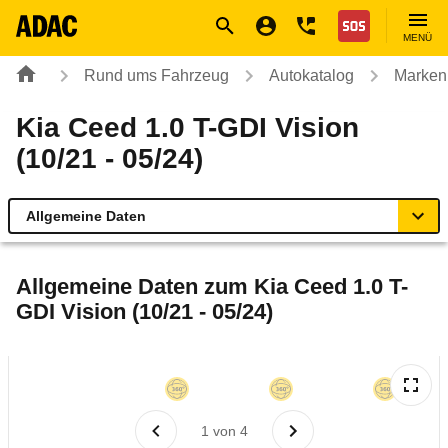
Navigation
Suche
Seiteninhalt
Fußzeile
Nothilfe
MENÜ
Rund ums Fahrzeug
Autokatalog
Marken
Kia Ceed 1.0 T-GDI Vision
(10/21 - 05/24)
Allgemeine Daten
Allgemeine Daten
Allgemeine Daten zum
Kia Ceed 1.0 T-
GDI Vision (10/21 - 05/24)
Technische Daten
Ähnliche Autotests
Laufende Kosten
1
von
4