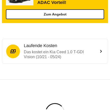
ADAC Vorteil!
Zum Angebot
Laufende Kosten
Das kostet ein Kia Ceed 1.0 T-GDI
Vision (10/21 - 05/24)
Testergebnisse von ähnlichen Autos
Laufende Kosten
Rückrufe & Mängel des Kia Ceed
Technische Daten des
Kia Ceed 1.0 T-GDI 
Hier finden Sie eine Übersicht aller Autotests aus de
Individuelle Berechnung
Berechnung
€