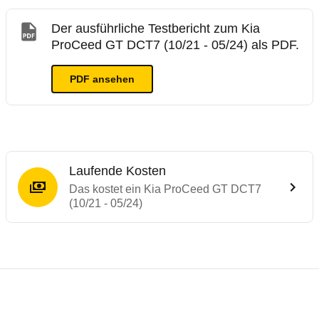
Der ausführliche Testbericht zum Kia
ProCeed GT DCT7 (10/21 - 05/24) als PDF.
PDF ansehen
Laufende Kosten
Das kostet ein Kia ProCeed GT DCT7
(10/21 - 05/24)
Testergebnisse von ähnlichen Autos
Laufende Kosten
Rückrufe & Mängel des Kia Ceed
ADAC Ecotest
Technische Daten des
Kia ProCeed GT DCT