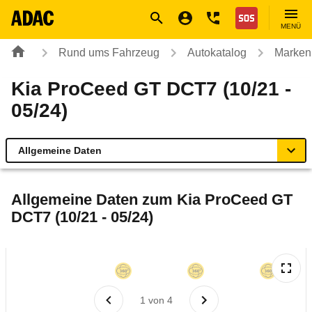
Navigation
Suche
Seiteninhalt
Fußzeile
Nothilfe
MENÜ
Rund ums Fahrzeug
Autokatalog
Marken
Kia ProCeed GT DCT7 (10/21 -
05/24)
Allgemeine Daten
Allgemeine Daten
Allgemeine Daten zum
Kia ProCeed GT
DCT7 (10/21 - 05/24)
Technische Daten
Ähnliche Autotests
Laufende Kosten
1
von
4