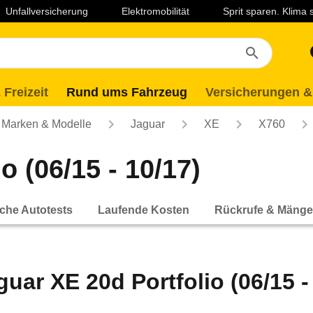
Unfallversicherung
Elektromobilität
Sprit sparen. Klima
 Freizeit
Rund ums Fahrzeug
Versicherungen &
Marken & Modelle
Jaguar
XE
X760
o (06/15 - 10/17)
che Autotests
Laufende Kosten
Rückrufe & Mänge
guar XE 20d Portfolio (06/15 -