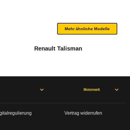
ntcrash. Serie sind: Front-, Seiten- und Vorhanga
n sind, entnehmen Sie bitte dem Rückruf, da häufi
Mehr ähnliche Modelle
Renault Talisman
März 2019
Motorwelt
gitalregulierung
Vertrag widerrufen
.2016 bis 06.04.2017 (Modelljahre 2017 und 2018) * nur 2.0 Liter Dieselmotor
Mai 2017
- 09/20), XEX760 (06/15 - 02/19), XF Sportbrake X260 (07/17 -