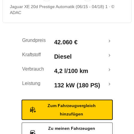
Jaguar XE 20d Prestige Automatik (06/15 - 04/18) 1
©
Rückrufe & Mängel
ADAC
Ecotest
Grundpreis
42.060 €
Crashtest
Kraftstoff
Diesel
Verbrauch
4,2 l/100 km
Leistung
132 kW (180 PS)
Zum Fahrzeugvergleich
hinzufügen
Zu meinen Fahrzeugen