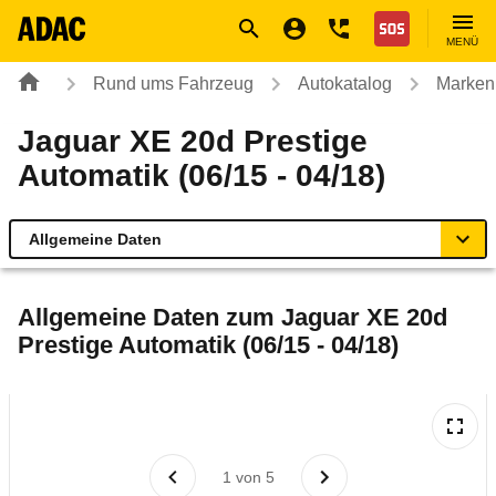
Navigation
Suche
Seiteninhalt
Fußzeile
Nothilfe
MENÜ
Rund ums Fahrzeug
Autokatalog
Marken
Jaguar XE 20d Prestige
Automatik (06/15 - 04/18)
Allgemeine Daten
Allgemeine Daten
Allgemeine Daten zum
Jaguar XE 20d
Prestige Automatik (06/15 - 04/18)
Technische Daten
Ähnliche Autotests
Laufende Kosten
1
von
5