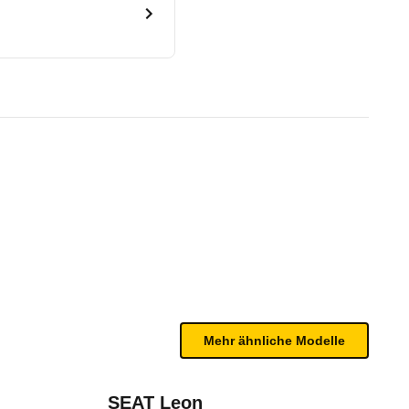
rid X (08/23 - 11/25)
te Fahrzeug.
n sind, entnehmen Sie bitte dem Rückruf, da häufi
Mehr ähnliche Modelle
SEAT Leon