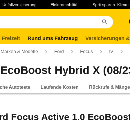
Unfallversicherung
Elektromobilität
Sprit sparen. Klima
 Freizeit
Rund ums Fahrzeug
Versicherungen &
Marken & Modelle
Ford
Focus
IV
EcoBoost Hybrid X (08/23
che Autotests
Laufende Kosten
Rückrufe & Mänge
rd Focus Active 1.0 EcoBoost 