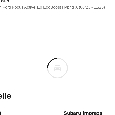
osten
n Ford Focus Active 1.0 EcoBoost Hybrid X (08/23 - 11/25)
n Autos
 Focus
Focus Active 1.0 EcoBoost Hyb
s derselben Baureihengeneration wie das ausgewähl
uges informieren. Welche Fahrzeuge genau betroffe
lle
3
Subaru Impreza