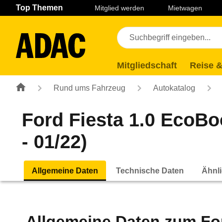
Navigation
Suche
Seiteninhalt
Fußzeile
Top Themen
Mitglied werden
Mietwagen
Mitgliedschaft
Reise &
Rund ums Fahrzeug
Autokatalog
Ford Fiesta 1.0 EcoBoo
- 01/22)
Allgemeine Daten
Technische Daten
Ähnli
Allgemeine Daten zum
Fo