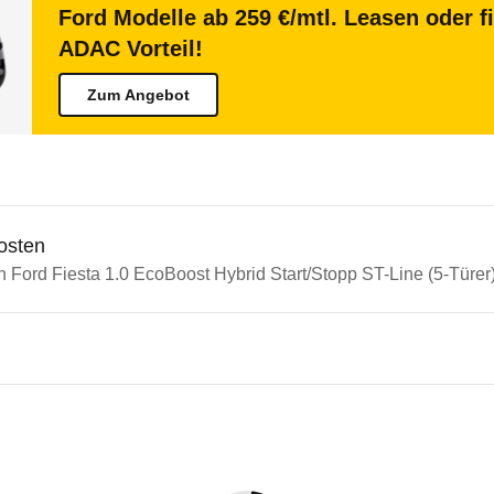
Ford Modelle ab 259 €/mtl. Leasen oder f
ADAC Vorteil!
Zum Angebot
osten
n Ford Fiesta 1.0 EcoBoost Hybrid Start/Stopp ST-Line (5-Türer)
n Autos
Fiesta
Fiesta 1.0 EcoBoost Hybrid St