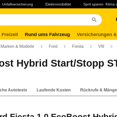
Unfallversicherung
Elektromobilität
Sprit sparen. Klima
 Freizeit
Rund ums Fahrzeug
Versicherungen &
Marken & Modelle
Ford
Fiesta
VIII
st Hybrid Start/Stopp ST
che Autotests
Laufende Kosten
Rückrufe & Mänge
rd Fiesta 1.0 EcoBoost Hybrid