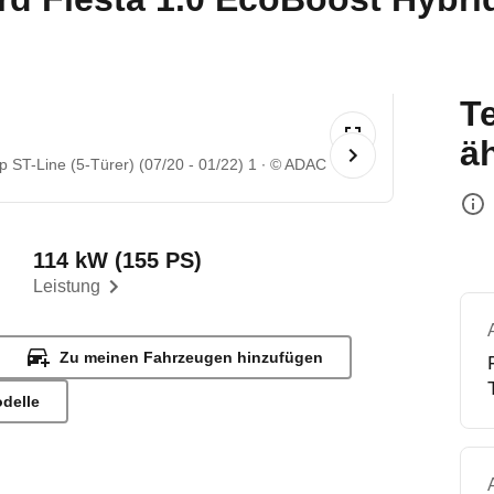
T
ä
p ST-Line (5-Türer) (07/20 - 01/22) 1
© ADAC
114 kW (155 PS)
Leistung
Zu meinen Fahrzeugen hinzufügen
odelle