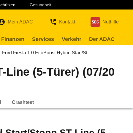
 schützen
Gesundheit
Mein ADAC
Kontakt
Nothilfe
 Finanzen
Services
Verkehr
Der ADAC
Ford Fiesta 1.0 EcoBoost Hybrid Start/St…
-Line (5-Türer) (07/20
l
Crashtest
 Start/Stopp ST-Line (5-