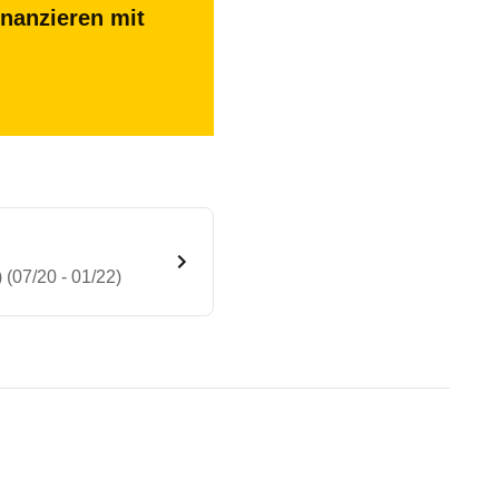
inanzieren mit
 (07/20 - 01/22)
art/Stopp ST-Line (5-Türer) (0