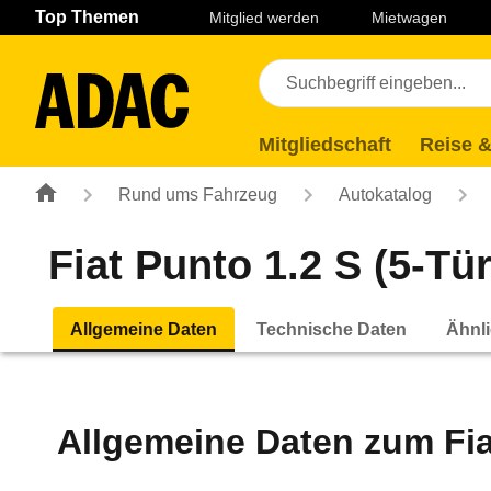
Navigation
Suche
Seiteninhalt
Fußzeile
Top Themen
Mitglied werden
Mietwagen
Mitgliedschaft
Reise &
Rund ums Fahrzeug
Autokatalog
Fiat Punto 1.2 S (5-Tür
Allgemeine Daten
Technische Daten
Ähnli
Allgemeine Daten zum
Fi