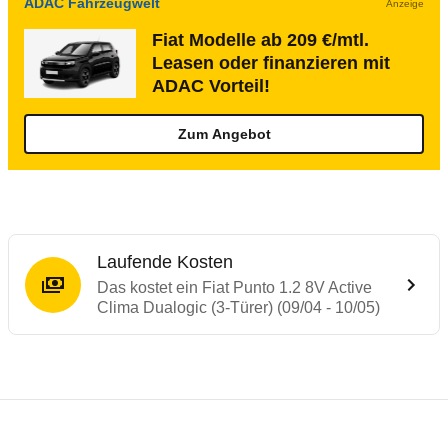
ADAC Fahrzeugwelt
Anzeige
Fiat Modelle ab 209 €/mtl.
Leasen oder finanzieren mit
ADAC Vorteil!
Zum Angebot
Laufende Kosten
Das kostet ein Fiat Punto 1.2 8V Active
Clima Dualogic (3-Türer) (09/04 - 10/05)
Testergebnisse von ähnlichen Autos
Laufende Kosten
Rückrufe & Mängel des Fiat Punto
Technische Daten des
Fiat Punto 1.2 8V A