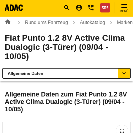
Navigation
Suche
Seiteninhalt
Fußzeile
Nothilfe
MENÜ
Rund ums Fahrzeug
Autokatalog
Marken
Fiat Punto 1.2 8V Active Clima
Dualogic (3-Türer) (09/04 -
10/05)
Allgemeine Daten
Allgemeine Daten
Allgemeine Daten zum
Fiat Punto 1.2 8V
Active Clima Dualogic (3-Türer) (09/04 -
Technische Daten
10/05)
Ähnliche Autotests