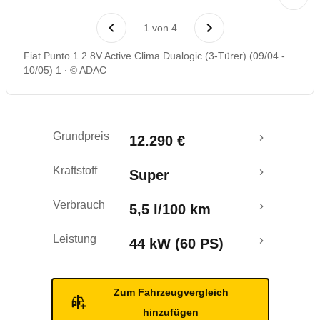
Laufende Kosten
1
von
4
Rückrufe & Mängel
Fiat Punto 1.2 8V Active Clima Dualogic (3-Türer) (09/04 -
10/05) 1
© ADAC
Grundpreis
12.290 €
Kraftstoff
Super
Verbrauch
5,5 l/100 km
Leistung
44 kW (60 PS)
Zum Fahrzeugvergleich
hinzufügen