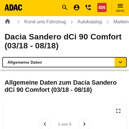
Navigation
Suche
Seiteninhalt
Fußzeile
Nothilfe
MENÜ
Rund ums Fahrzeug
Autokatalog
Marken
Dacia Sandero dCi 90 Comfort
(03/18 - 08/18)
Allgemeine Daten
Allgemeine Daten
Allgemeine Daten zum
Dacia Sandero
dCi 90 Comfort (03/18 - 08/18)
Technische Daten
Ähnliche Autotests
Laufende Kosten
1
von
5