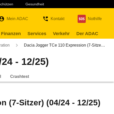
 schützen
Gesundheit
Mein ADAC
Kontakt
Nothilfe
 Finanzen
Services
Verkehr
Der ADAC
ration
Dacia Jogger TCe 110 Expression (7-Sitze…
24 - 12/25)
l
Crashtest
(7-Sitzer) (04/24 - 12/25)