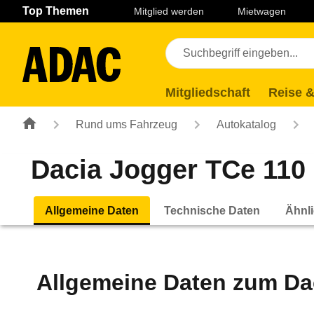
Navigation
Suche
Seiteninhalt
Fußzeile
Top Themen
Mitglied werden
Mietwagen
Mitgliedschaft
Reise &
Rund ums Fahrzeug
Autokatalog
Dacia Jogger TCe 110 E
Allgemeine Daten
Technische Daten
Ähnli
Allgemeine Daten zum
Da