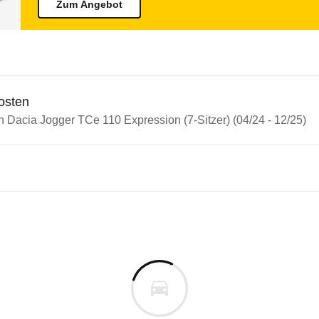
Zum Angebot
osten
n Dacia Jogger TCe 110 Expression (7-Sitzer) (04/24 - 12/25)
n Autos
a Jogger
 Jogger TCe 110 Expression (7
s derselben Baureihengeneration wie das ausgewähl
affern, Kopfairbags sowie optischen und akustisch