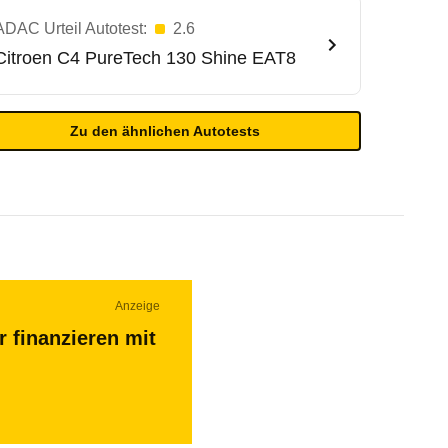
ADAC Urteil Autotest:
2.6
Citroen
C4 PureTech 130 Shine EAT8
Zu den ähnlichen Autotests
Anzeige
r finanzieren mit