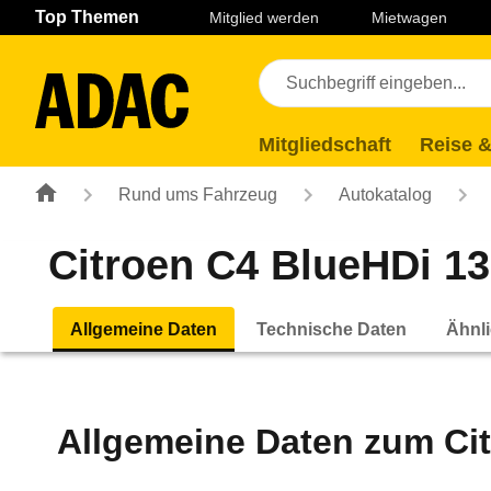
Navigation
Suche
Seiteninhalt
Fußzeile
Top Themen
Mitglied werden
Mietwagen
Mitgliedschaft
Reise &
Rund ums Fahrzeug
Autokatalog
Citroen C4 BlueHDi 130
Allgemeine Daten
Technische Daten
Ähnli
Allgemeine Daten zum
Ci