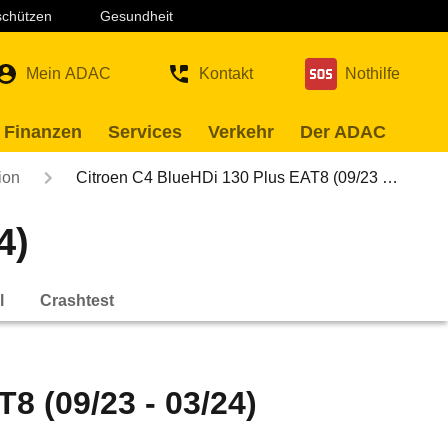
 schützen
Gesundheit
Mein ADAC
Kontakt
Nothilfe
 Finanzen
Services
Verkehr
Der ADAC
ion
Citroen C4 BlueHDi 130 Plus EAT8 (09/23 …
4)
l
Crashtest
8 (09/23 - 03/24)