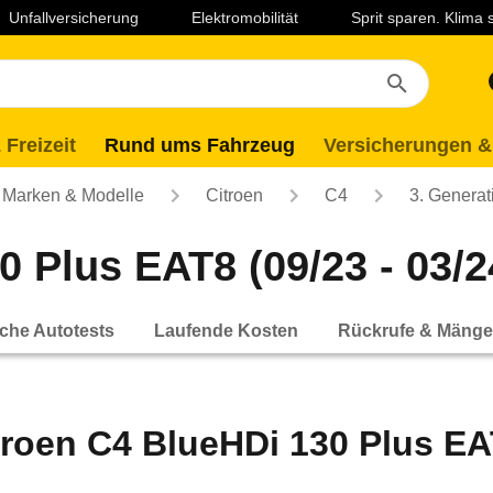
Unfallversicherung
Elektromobilität
Sprit sparen. Klima
 Freizeit
Rund ums Fahrzeug
Versicherungen &
Marken & Modelle
Citroen
C4
3. Generat
 Plus EAT8 (09/23 - 03/2
che Autotests
Laufende Kosten
Rückrufe & Mänge
troen C4 BlueHDi 130 Plus EAT