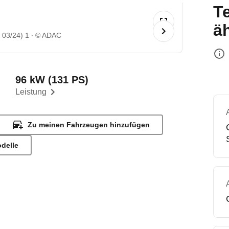
T
ä
 03/24) 1
© ADAC
96 kW (131 PS)
Leistung
Zu meinen Fahrzeugen hinzufügen
odelle