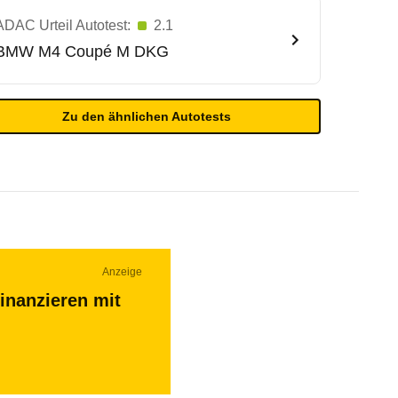
ADAC Urteil Autotest:
2.1
BMW
M4 Coupé M DKG
Zu den ähnlichen Autotests
Anzeige
inanzieren mit