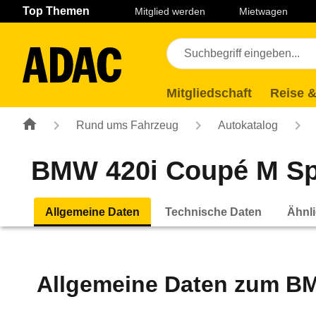
Navigation
Suche
Seiteninhalt
Fußzeile
Top Themen
Mitglied werden
Mietwagen
Mitgliedschaft
Reise &
Rund ums Fahrzeug
Autokatalog
BMW 420i Coupé M Spor
Allgemeine Daten
Technische Daten
Ähnli
Allgemeine Daten zum
BM