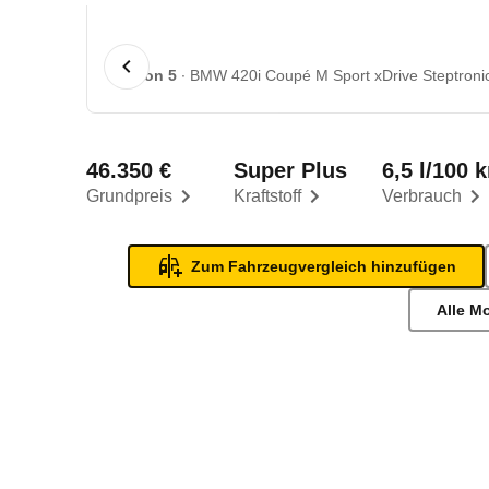
1 von 5
BMW 420i Coupé M Sport xDrive Steptronic
46.350 €
Super Plus
6,5 l/100 
Grundpreis
Kraftstoff
Verbrauch
Zum Fahrzeugvergleich hinzufügen
Alle M