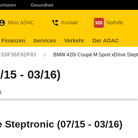
 schützen
Gesundheit
Mein ADAC
Kontakt
Nothilfe
 Finanzen
Services
Verkehr
Der ADAC
F33/F36/F82/F83
BMW 420i Coupé M Sport xDrive Step
15 - 03/16)
l
Steptronic (07/15 - 03/16)