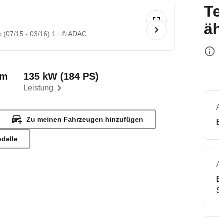
T
ä
 (07/15 - 03/16) 1
© ADAC
km
135 kW (184 PS)
Leistung
Zu meinen Fahrzeugen hinzufügen
odelle