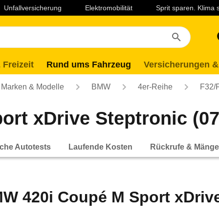
Unfallversicherung
Elektromobilität
Sprit sparen. Klima
 Freizeit
Rund ums Fahrzeug
Versicherungen &
Marken & Modelle
BMW
4er-Reihe
F32/
t xDrive Steptronic (07/
che Autotests
Laufende Kosten
Rückrufe & Mänge
W 420i Coupé M Sport xDrive 