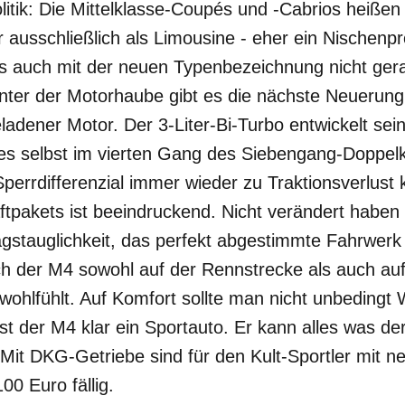
litik: Die Mittelklasse-Coupés und -Cabrios heiße
er ausschließlich als Limousine - eher ein Nischen
 auch mit der neuen Typenbezeichnung nicht gerad
 Unter der Motorhaube gibt es die nächste Neuerun
geladener Motor. Der 3-Liter-Bi-Turbo entwickelt s
s es selbst im vierten Gang des Siebengang-Doppel
perrdifferenzial immer wieder zu Traktionsverlust
tpakets ist beeindruckend. Nicht verändert haben s
gstauglichkeit, das perfekt abgestimmte Fahrwerk 
h der M4 sowohl auf der Rennstrecke als auch au
ohlfühlt. Auf Komfort sollte man nicht unbedingt 
st der M4 klar ein Sportauto. Er kann alles was d
 Mit DKG-Getriebe sind für den Kult-Sportler mit
0 Euro fällig.