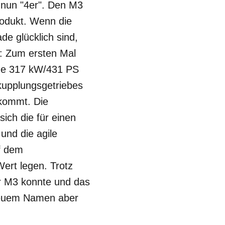
n nun "4er". Den M3
produkt. Wenn die
e glücklich sind,
g: Zum ersten Mal
eine 317 kW/431 PS
kupplungsgetriebes
 kommt. Die
ich die für einen
und die agile
f dem
Wert legen. Trotz
er M3 konnte und das
 neuem Namen aber