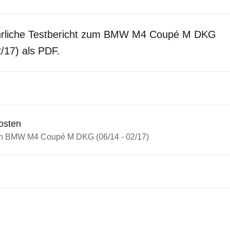
hrliche Testbericht zum BMW M4 Coupé M DKG
2/17) als PDF.
osten
in BMW M4 Coupé M DKG (06/14 - 02/17)
n Autos
4er-Reihe
M4 Coupé M DKG (06/14 - 02/