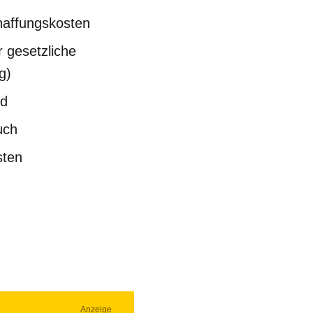
haffungskosten
r gesetzliche
g)
nd
uch
sten
Anzeige