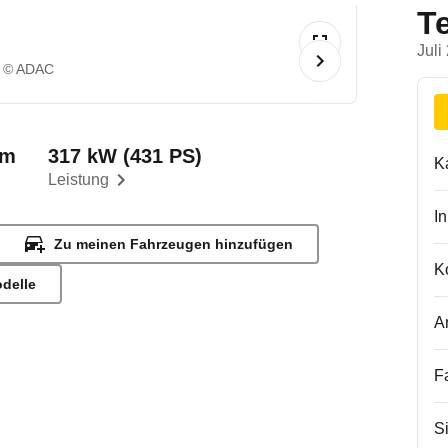
T
Juli
© ADAC
km
317 kW (431 PS)
K
Leistung
I
Zu meinen Fahrzeugen hinzufügen
K
odelle
A
F
S