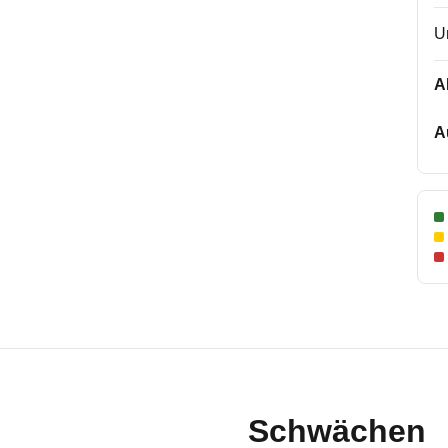
U
A
A
Schwächen