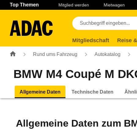
Navigation
Suche
Seiteninhalt
Fußzeile
Top Themen
Mitglied werden
Mietwagen
Mitgliedschaft
Reise &
Rund ums Fahrzeug
Autokatalog
BMW M4 Coupé M DKG 
Allgemeine Daten
Technische Daten
Ähnli
Allgemeine Daten zum
BM