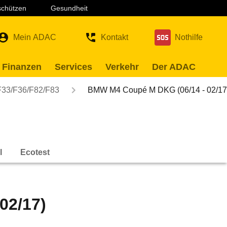
 schützen
Gesundheit
Mein ADAC
Kontakt
Nothilfe
 Finanzen
Services
Verkehr
Der ADAC
F33/F36/F82/F83
BMW M4 Coupé M DKG (06/14 - 02/17
l
Ecotest
02/17)