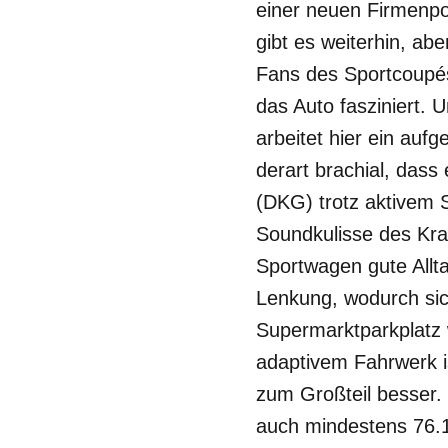
einer neuen Firmenpo
gibt es weiterhin, ab
Fans des Sportcoupés
das Auto fasziniert.
arbeitet hier ein auf
derart brachial, das
(DKG) trotz aktivem S
Soundkulisse des Kraf
Sportwagen gute Allta
Lenkung, wodurch sic
Supermarktparkplatz w
adaptivem Fahrwerk i
zum Großteil besser.
auch mindestens 76.10