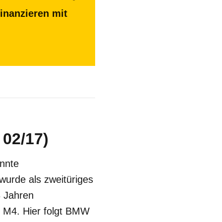
inanzieren mit
02/17)
nnte
urde als zweitüriges
8 Jahren
ch M4. Hier folgt BMW