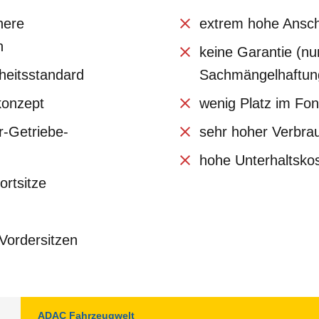
here
extrem hohe Ansc
n
keine Garantie (nu
heitsstandard
Sachmängelhaftun
konzept
wenig Platz im Fo
r-Getriebe-
sehr hoher Verbra
hohe Unterhaltsko
rtsitze
 Vordersitzen
ADAC Fahrzeugwelt