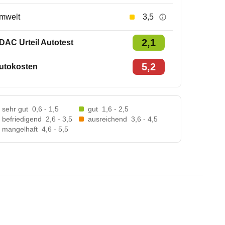
mwelt
3,5
2,1
DAC Urteil Autotest
5,2
utokosten
sehr gut
0,6 - 1,5
gut
1,6 - 2,5
befriedigend
2,6 - 3,5
ausreichend
3,6 - 4,5
mangelhaft
4,6 - 5,5