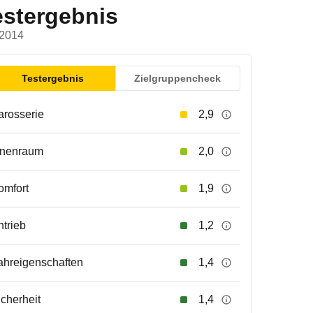
estergebnis
 2014
Testergebnis
Zielgruppencheck
arosserie
2,9
nnenraum
2,0
omfort
1,9
ntrieb
1,2
ahreigenschaften
1,4
icherheit
1,4