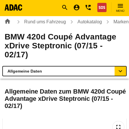
Navigation
Suche
Seiteninhalt
Fußzeile
Nothilfe
MENÜ
Rund ums Fahrzeug
Autokatalog
Marken
BMW 420d Coupé Advantage
xDrive Steptronic (07/15 -
02/17)
Allgemeine Daten
Allgemeine Daten
Allgemeine Daten zum
BMW 420d Coupé
Advantage xDrive Steptronic (07/15 -
Technische Daten
02/17)
Ähnliche Autotests