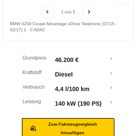
Laufende Kosten
1
von
5
Rückrufe & Mängel
BMW 420d Coupé Advantage xDrive Steptronic (07/15 -
02/17) 1
© ADAC
Grundpreis
46.200 €
Kraftstoff
Diesel
Verbrauch
4,4 l/100 km
Leistung
140 kW (190 PS)
Zum Fahrzeugvergleich
hinzufügen