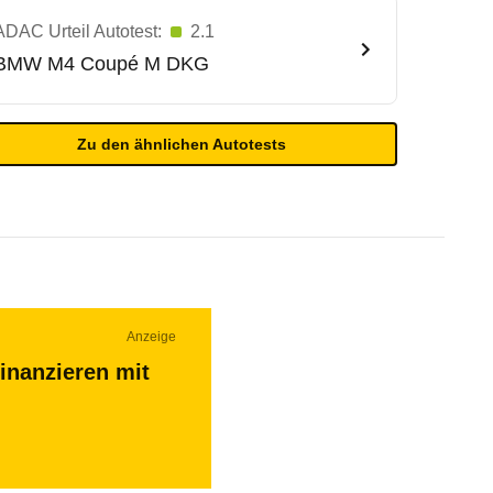
ADAC Urteil Autotest:
2.1
BMW
M4 Coupé M DKG
Zu den ähnlichen Autotests
Anzeige
inanzieren mit