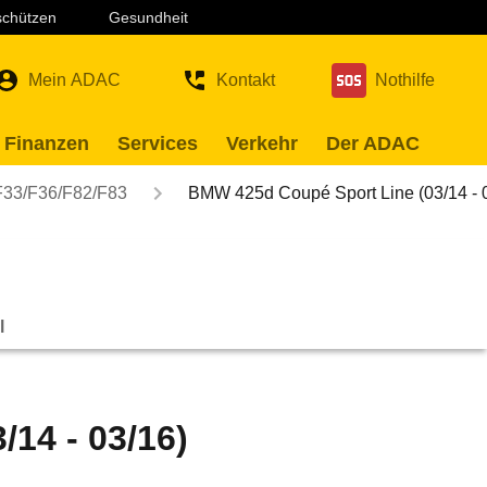
 schützen
Gesundheit
Mein ADAC
Kontakt
Nothilfe
 Finanzen
Services
Verkehr
Der ADAC
F33/F36/F82/F83
BMW 425d Coupé Sport Line (03/14 -
l
14 - 03/16)