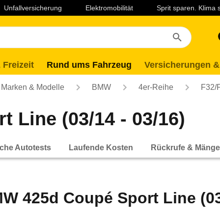
Unfallversicherung
Elektromobilität
Sprit sparen. Klima
 Freizeit
Rund ums Fahrzeug
Versicherungen &
Marken & Modelle
BMW
4er-Reihe
F32/
Line (03/14 - 03/16)
che Autotests
Laufende Kosten
Rückrufe & Mänge
W 425d Coupé Sport Line (03/