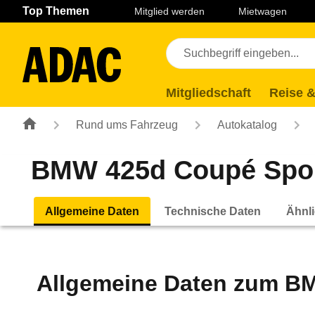
Navigation
Suche
Seiteninhalt
Fußzeile
Top Themen
Mitglied werden
Mietwagen
Mitgliedschaft
Reise &
Rund ums Fahrzeug
Autokatalog
BMW 425d Coupé Sport 
Allgemeine Daten
Technische Daten
Ähnli
Allgemeine Daten zum
BM