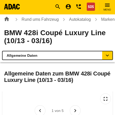
Navigation
Suche
Seiteninhalt
Fußzeile
Nothilfe
MENÜ
Rund ums Fahrzeug
Autokatalog
Marken
BMW 428i Coupé Luxury Line
(10/13 - 03/16)
Allgemeine Daten
Allgemeine Daten
Allgemeine Daten zum
BMW 428i Coupé
Luxury Line (10/13 - 03/16)
Technische Daten
Ähnliche Autotests
Laufende Kosten
1
von
5