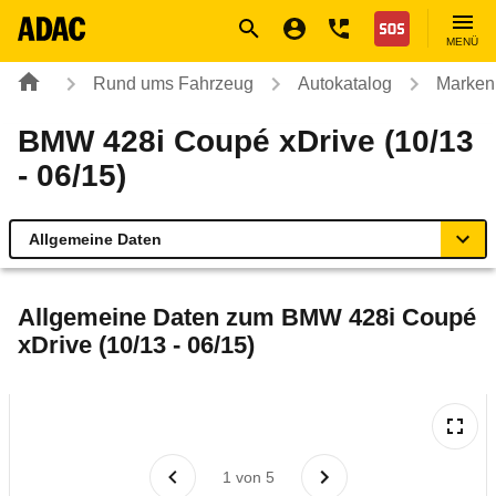
Navigation
Suche
Seiteninhalt
Fußzeile
Nothilfe
MENÜ
Rund ums Fahrzeug
Autokatalog
Marken
BMW 428i Coupé xDrive (10/13
- 06/15)
Allgemeine Daten
Allgemeine Daten
Allgemeine Daten zum
BMW 428i Coupé
xDrive (10/13 - 06/15)
Technische Daten
Ähnliche Autotests
Laufende Kosten
1
von
5