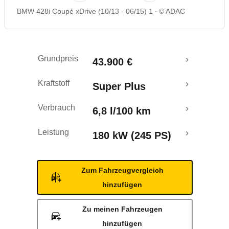
BMW 428i Coupé xDrive (10/13 - 06/15) 1
© ADAC
Rückrufe & Mängel
Grundpreis
43.900 €
Kraftstoff
Super Plus
Verbrauch
6,8 l/100 km
Leistung
180 kW (245 PS)
Zum Fahrzeugvergleich
hinzufügen
Zu meinen Fahrzeugen
hinzufügen