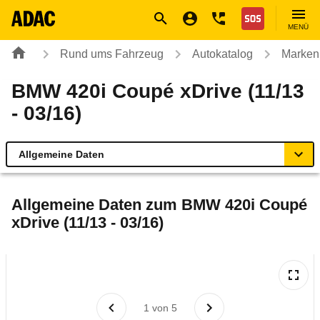
Navigation
Suche
Seiteninhalt
Fußzeile
Nothilfe
MENÜ
Rund ums Fahrzeug
Autokatalog
Marken
BMW 420i Coupé xDrive (11/13
- 03/16)
Allgemeine Daten
Allgemeine Daten
Allgemeine Daten zum
BMW 420i Coupé
xDrive (11/13 - 03/16)
Technische Daten
Ähnliche Autotests
Laufende Kosten
1
von
5