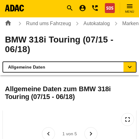
Navigation
Suche
Seiteninhalt
Fußzeile
Nothilfe
MENÜ
Rund ums Fahrzeug
Autokatalog
Marken
BMW 318i Touring (07/15 -
06/18)
Allgemeine Daten
Allgemeine Daten
Allgemeine Daten zum
BMW 318i
Touring (07/15 - 06/18)
Technische Daten
Ähnliche Autotests
Laufende Kosten
1
von
5