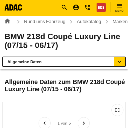
Navigation
Suche
Seiteninhalt
Fußzeile
Nothilfe
MENÜ
Rund ums Fahrzeug
Autokatalog
Marken
BMW 218d Coupé Luxury Line
(07/15 - 06/17)
Allgemeine Daten
Allgemeine Daten
Allgemeine Daten zum
BMW 218d Coupé
Luxury Line (07/15 - 06/17)
Technische Daten
Ähnliche Autotests
Laufende Kosten
1
von
5