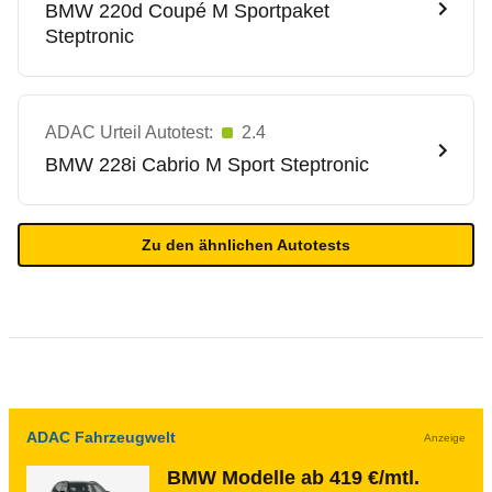
BMW
220d Coupé M Sportpaket
Steptronic
ADAC Urteil Autotest:
2.4
BMW
228i Cabrio M Sport Steptronic
Zu den ähnlichen Autotests
ADAC Fahrzeugwelt
Anzeige
BMW Modelle ab 419 €/mtl.