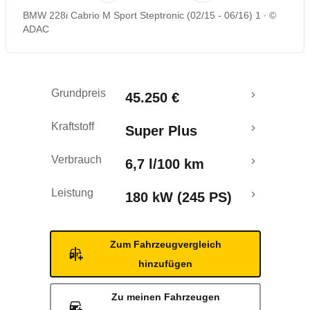
BMW 228i Cabrio M Sport Steptronic (02/15 - 06/16) 1
©
Rückrufe & Mängel
ADAC
Ecotest
Grundpreis
45.250 €
Kraftstoff
Super Plus
Verbrauch
6,7 l/100 km
Leistung
180 kW (245 PS)
Zum Fahrzeugvergleich
hinzufügen
Zu meinen Fahrzeugen