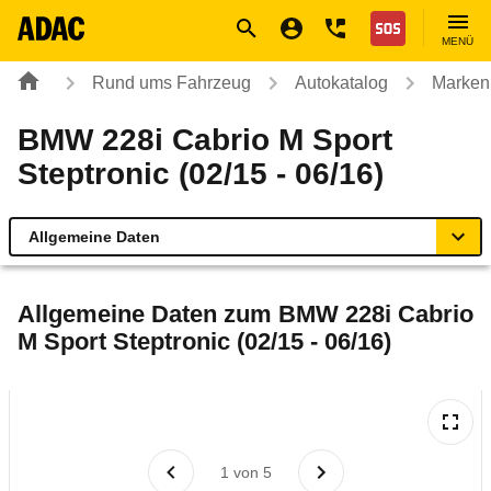
Navigation
Suche
Seiteninhalt
Fußzeile
Nothilfe
MENÜ
Rund ums Fahrzeug
Autokatalog
Marken
BMW 228i Cabrio M Sport
Steptronic (02/15 - 06/16)
Allgemeine Daten
Allgemeine Daten
Allgemeine Daten zum
BMW 228i Cabrio
M Sport Steptronic (02/15 - 06/16)
Technische Daten
Ähnliche Autotests
Laufende Kosten
1
von
5