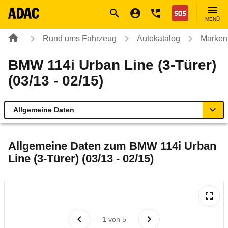
Navigation
Suche
Seiteninhalt
Fußzeile
Nothilfe
MENÜ
Rund ums Fahrzeug
Autokatalog
Marken
BMW 114i Urban Line (3-Türer)
(03/13 - 02/15)
Allgemeine Daten
Allgemeine Daten
Allgemeine Daten zum
BMW 114i Urban
Line (3-Türer) (03/13 - 02/15)
Technische Daten
Ähnliche Autotests
Laufende Kosten
1
von
5