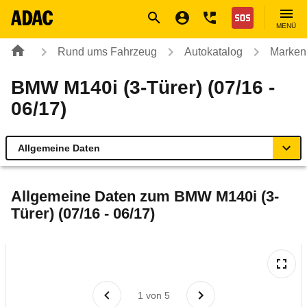
Navigation
Suche
Seiteninhalt
Fußzeile
Nothilfe
MENÜ
Rund ums Fahrzeug
Autokatalog
Marken
BMW M140i (3-Türer) (07/16 -
06/17)
Allgemeine Daten
Allgemeine Daten
Allgemeine Daten zum
BMW M140i (3-
Türer) (07/16 - 06/17)
Technische Daten
Ähnliche Autotests
Laufende Kosten
1
von
5