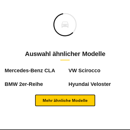
Hier finden Sie eine Übersicht aller Autotests aus de
Individuelle Berechnung
Berechnung
Alle Rückrufe
s
41.429 €
Fahrzeugpreis
Hier können Sie sich zu den Rückrufen des Fahrzeuges 
0 km
Haltedauer
8 PS)
Auswahl ähnlicher Modelle
Bauzeitraum: 01/2010 - 12/2017 * 4- und 6-Zyl
Juli 2019
m
Mercedes-Benz CLA
VW Scirocco
Jahresfahrleistung
Bauzeitraum: 03/2007 - 07/2011
BMW
123d Coupé
BMW
120d Cabrio
BMW
1er M
BMW 2er-Reihe
Hyundai Veloster
Mai 2019
Rückrufdatum
Juli 2019
2,0
2,2
2,1
Neu berechnen
Mehr ähnliche Modelle
Bauzeitraum: 03.2007 bis 07.2011 * überwie
Anlass
Brandgefahr aufgrun
Inhaltsverzeichnis
Juli 2018
4,9
4,3
5,4
Rückrufdatum
Mai 2019
Betroffene Modelle
1er-Reihe Cabrio E81
607
€ / Monat,
48,6
ct / km
607
€
48,6
ct
/ Monat
/ km
Bauzeitraum: 12.2010 bis 06.2011
Allgemein
Anlass
Komplettausfall des 
sehr gut
0,6 - 1,5