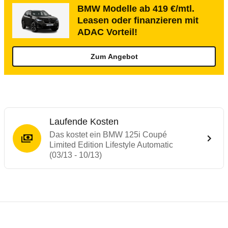
BMW Modelle ab 419 €/mtl.
Leasen oder finanzieren mit
ADAC Vorteil!
Zum Angebot
Laufende Kosten
Das kostet ein BMW 125i Coupé
Limited Edition Lifestyle Automatic
(03/13 - 10/13)
Testergebnisse von ähnlichen Autos
Laufende Kosten
Rückrufe & Mängel des BMW 1er-Reihe
Technische Daten des
BMW 125i Coupé Lim