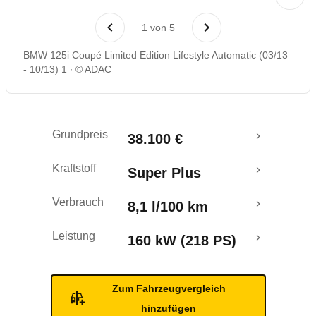
Laufende Kosten
1
von
5
Rückrufe & Mängel
BMW 125i Coupé Limited Edition Lifestyle Automatic (03/13
- 10/13) 1
© ADAC
Grundpreis
38.100 €
Kraftstoff
Super Plus
Verbrauch
8,1 l/100 km
Leistung
160 kW (218 PS)
Zum Fahrzeugvergleich
hinzufügen