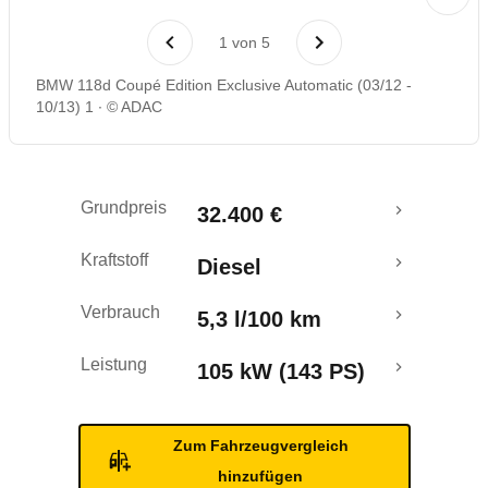
Laufende Kosten
1
von
5
Rückrufe & Mängel
BMW 118d Coupé Edition Exclusive Automatic (03/12 -
10/13) 1
© ADAC
Grundpreis
32.400 €
Kraftstoff
Diesel
Verbrauch
5,3 l/100 km
Leistung
105 kW (143 PS)
Zum Fahrzeugvergleich
hinzufügen