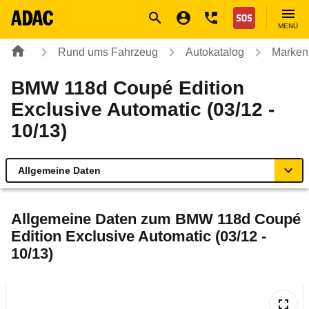
Navigation
Suche
Seiteninhalt
Fußzeile
Nothilfe
MENÜ
Rund ums Fahrzeug
Autokatalog
Marken
BMW 118d Coupé Edition
Exclusive Automatic (03/12 -
10/13)
Allgemeine Daten
Allgemeine Daten
Allgemeine Daten zum
BMW 118d Coupé
Edition Exclusive Automatic (03/12 -
Technische Daten
10/13)
Ähnliche Autotests