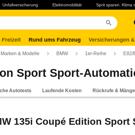
Unfallversicherung
Elektromobilität
Sprit sparen. Klima
 Freizeit
Rund ums Fahrzeug
Versicherungen &
Marken & Modelle
BMW
1er-Reihe
E82/
n Sport Sport-Automatic 
che Autotests
Laufende Kosten
Rückrufe & Mänge
W 135i Coupé Edition Sport S