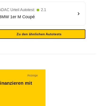
ADAC Urteil Autotest:
2.1
BMW
1er M Coupé
Zu den ähnlichen Autotests
Anzeige
inanzieren mit