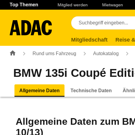
Navigation
Suche
Seiteninhalt
Fußzeile
Top Themen
Mitglied werden
Mietwagen
Mitgliedschaft
Reise &
Rund ums Fahrzeug
Autokatalog
BMW 135i Coupé Editio
Allgemeine Daten
Technische Daten
Ähnli
Allgemeine Daten zum
BM
10/13)