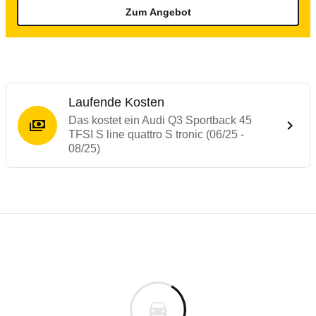
Zum Angebot
Laufende Kosten
Das kostet ein Audi Q3 Sportback 45
TFSI S line quattro S tronic (06/25 -
08/25)
Testergebnisse von ähnlichen Autos
Laufende Kosten
Rückrufe & Mängel des Audi Q3
Technische Daten des
Audi Q3 Sportback 4
Hier finden Sie eine Übersicht aller Autotests aus de
Individuelle Berechnung
Berechnung
Alle Rückrufe
s