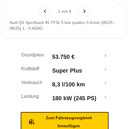
Laufende Kosten
1
von
6
Rückrufe & Mängel
Audi Q3 Sportback 45 TFSI S line quattro S tronic (06/25 -
08/25) 1
© ADAC
Grundpreis
53.750 €
Kraftstoff
Super Plus
Verbrauch
8,3 l/100 km
Leistung
180 kW (245 PS)
Zum Fahrzeugvergleich
hinzufügen