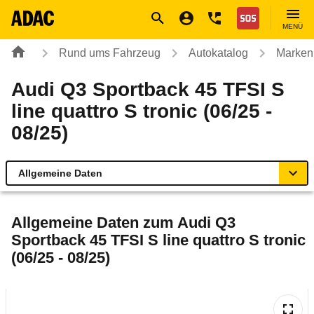
Navigation
Suche
Seiteninhalt
Fußzeile
Nothilfe
MENÜ
Rund ums Fahrzeug
Autokatalog
Marken
Audi Q3 Sportback 45 TFSI S
line quattro S tronic (06/25 -
08/25)
Allgemeine Daten
Allgemeine Daten
Allgemeine Daten zum
Audi Q3
Sportback 45 TFSI S line quattro S tronic
Technische Daten
(06/25 - 08/25)
Ähnliche Autotests