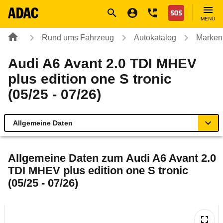
Navigation
Suche
Seiteninhalt
Fußzeile
Nothilfe
MENÜ
Rund ums Fahrzeug
Autokatalog
Marken
Audi A6 Avant 2.0 TDI MHEV
plus edition one S tronic
(05/25 - 07/26)
Allgemeine Daten
Allgemeine Daten
Allgemeine Daten zum
Audi A6 Avant 2.0
TDI MHEV plus edition one S tronic
Technische Daten
(05/25 - 07/26)
Ähnliche Autotests