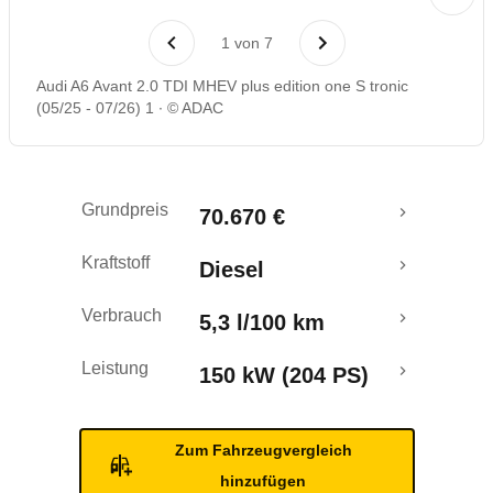
Laufende Kosten
1
von
7
Rückrufe & Mängel
Audi A6 Avant 2.0 TDI MHEV plus edition one S tronic
(05/25 - 07/26) 1
© ADAC
Crashtest
Grundpreis
70.670 €
Kraftstoff
Diesel
Verbrauch
5,3 l/100 km
Leistung
150 kW (204 PS)
Zum Fahrzeugvergleich
hinzufügen