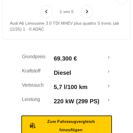
Laufende Kosten
1
von
5
Rückrufe & Mängel
Audi A6 Limousine 3.0 TDI MHEV plus quattro S tronic (ab
11/25) 1
© ADAC
Crashtest
Grundpreis
69.300 €
Kraftstoff
Diesel
Verbrauch
5,7 l/100 km
Leistung
220 kW (299 PS)
Zum Fahrzeugvergleich
hinzufügen