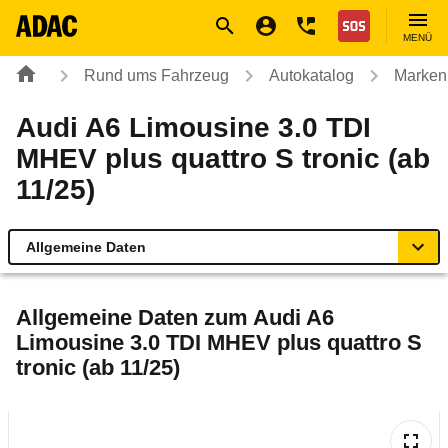
Navigation
Suche
Seiteninhalt
Fußzeile
Nothilfe
MENÜ
Rund ums Fahrzeug
Autokatalog
Marken
Audi A6 Limousine 3.0 TDI
MHEV plus quattro S tronic (ab
11/25)
Allgemeine Daten
Allgemeine Daten
Allgemeine Daten zum
Audi A6
Limousine 3.0 TDI MHEV plus quattro S
Technische Daten
tronic (ab 11/25)
Ähnliche Autotests