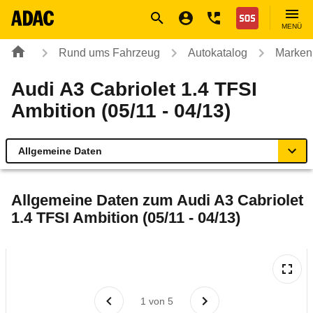
Navigation
Suche
Seiteninhalt
Fußzeile
Nothilfe
MENÜ
Rund ums Fahrzeug
Autokatalog
Marken
Audi A3 Cabriolet 1.4 TFSI
Ambition (05/11 - 04/13)
Allgemeine Daten
Allgemeine Daten
Allgemeine Daten zum
Audi A3 Cabriolet
1.4 TFSI Ambition (05/11 - 04/13)
Technische Daten
Ähnliche Autotests
Laufende Kosten
1
von
5