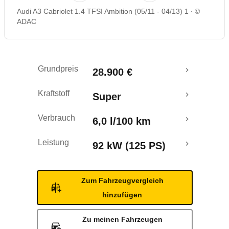
Audi A3 Cabriolet 1.4 TFSI Ambition (05/11 - 04/13) 1
©
Rückrufe & Mängel
ADAC
Ecotest
Grundpreis
28.900 €
Kraftstoff
Super
Verbrauch
6,0 l/100 km
Leistung
92 kW (125 PS)
Zum Fahrzeugvergleich
hinzufügen
Zu meinen Fahrzeugen