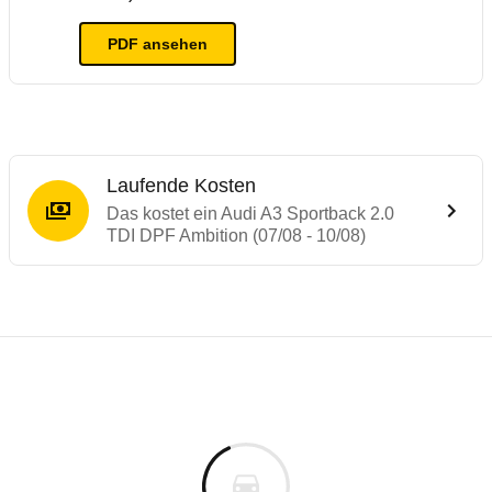
PDF ansehen
Laufende Kosten
Das kostet ein Audi A3 Sportback 2.0
TDI DPF Ambition (07/08 - 10/08)
Testergebnisse von ähnlichen Autos
Laufende Kosten
Rückrufe & Mängel des Audi A3
Technische Daten des
Audi A3 Sportback 
Hier finden Sie eine Übersicht aller Autotests aus de
Individuelle Berechnung
Berechnung
Alle Rückrufe
s