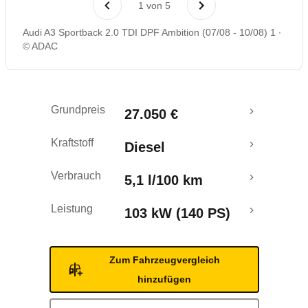
1
von
5
Rückrufe & Mängel
Audi A3 Sportback 2.0 TDI DPF Ambition (07/08 - 10/08) 1
© ADAC
Grundpreis
27.050 €
Kraftstoff
Diesel
Verbrauch
5,1 l/100 km
Leistung
103 kW (140 PS)
Zum Fahrzeugvergleich
hinzufügen