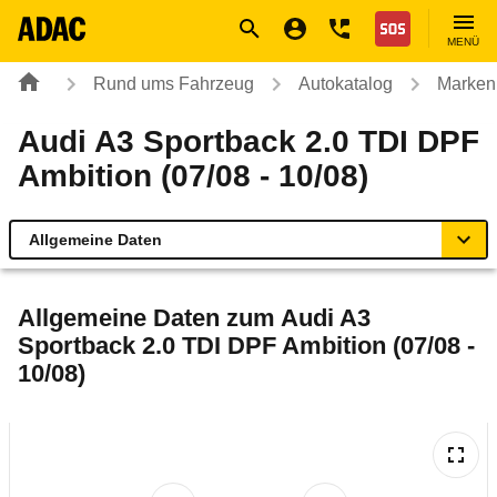
Navigation
Suche
Seiteninhalt
Fußzeile
Nothilfe
MENÜ
Rund ums Fahrzeug
Autokatalog
Marken
Audi A3 Sportback 2.0 TDI DPF
Ambition (07/08 - 10/08)
Allgemeine Daten
Allgemeine Daten
Allgemeine Daten zum
Audi A3
Sportback 2.0 TDI DPF Ambition (07/08 -
Technische Daten
10/08)
Ähnliche Autotests
Laufende Kosten