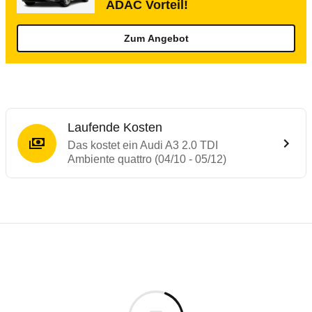
ADAC Vorteil!
Zum Angebot
Laufende Kosten
Das kostet ein Audi A3 2.0 TDI
Ambiente quattro (04/10 - 05/12)
Testergebnisse von ähnlichen Autos
Laufende Kosten
Rückrufe & Mängel des Audi A3
Technische Daten des
Audi A3 2.0 TDI Amb
Hier finden Sie eine Übersicht aller Autotests aus de
Individuelle Berechnung
Berechnung