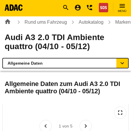
Navigation
Suche
Seiteninhalt
Fußzeile
Nothilfe
MENÜ
Rund ums Fahrzeug
Autokatalog
Marken
Audi A3 2.0 TDI Ambiente
quattro (04/10 - 05/12)
Allgemeine Daten
Allgemeine Daten
Allgemeine Daten zum
Audi A3 2.0 TDI
Ambiente quattro (04/10 - 05/12)
Technische Daten
Ähnliche Autotests
Laufende Kosten
1
von
5