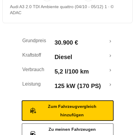
Audi A3 2.0 TDI Ambiente quattro (04/10 - 05/12) 1
©
Rückrufe & Mängel
ADAC
Grundpreis
30.900 €
Kraftstoff
Diesel
Verbrauch
5,2 l/100 km
Leistung
125 kW (170 PS)
Zum Fahrzeugvergleich
hinzufügen
Zu meinen Fahrzeugen