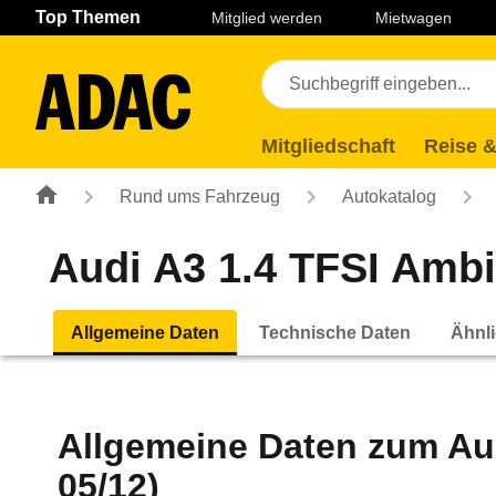
Navigation
Suche
Seiteninhalt
Fußzeile
Top Themen
Mitglied werden
Mietwagen
Mitgliedschaft
Reise &
Rund ums Fahrzeug
Autokatalog
Audi A3 1.4 TFSI Ambie
Allgemeine Daten
Technische Daten
Ähnli
Allgemeine Daten zum
Au
05/12)