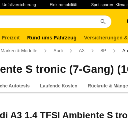
Unfallversicherung
Elektromobilität
Sprit sparen. Klima
 Freizeit
Rund ums Fahrzeug
Versicherungen &
Marken & Modelle
Audi
A3
8P
Au
nte S tronic (7-Gang) (10
che Autotests
Laufende Kosten
Rückrufe & Mänge
di A3 1.4 TFSI Ambiente S tro