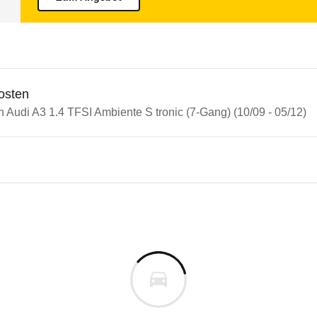
osten
n Audi A3 1.4 TFSI Ambiente S tronic (7-Gang) (10/09 - 05/12)
n Autos
 A3
A3 1.4 TFSI Ambiente S tronic
s derselben Baureihengeneration wie das ausgewähl