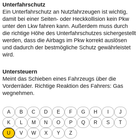
Unterfahrschutz
Ein Unterfahrschutz an Nutzfahrzeugen ist wichtig,
damit bei einer Seiten- oder Heckkollision kein Pkw
unter den Lkw fahren kann. Außerdem muss durch
die richtige Höhe des Unterfahrschutzes sichergestellt
werden, dass die Airbags im Pkw korrekt auslösen
und dadurch der bestmögliche Schutz gewährleistet
wird.
Untersteuern
Meint das Schieben eines Fahrzeugs über die
Vorderräder. Richtige Reaktion des Fahrers: Gas
wegnehmen.
A
B
C
D
E
F
G
H
I
J
K
L
M
N
O
P
Q
R
S
T
U
V
W
X
Y
Z