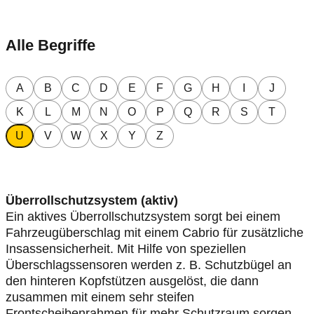
Alle Begriffe
A
B
C
D
E
F
G
H
I
J
K
L
M
N
O
P
Q
R
S
T
U
V
W
X
Y
Z
Überrollschutzsystem (aktiv)
Ein aktives Überrollschutzsystem sorgt bei einem
Fahrzeugüberschlag mit einem Cabrio für zusätzliche
Insassensicherheit. Mit Hilfe von speziellen
Überschlagssensoren werden z. B. Schutzbügel an
den hinteren Kopfstützen ausgelöst, die dann
zusammen mit einem sehr steifen
Frontscheibenrahmen für mehr Schutzraum sorgen.