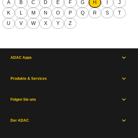
A
B
C
D
E
F
G
H
I
J
K
L
M
N
O
P
Q
R
S
T
U
V
W
X
Y
Z
ADAC Apps
Produkte & Services
Folgen Sie uns
Der ADAC