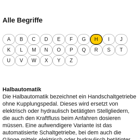
Alle Begriffe
A
B
C
D
E
F
G
H
I
J
K
L
M
N
O
P
Q
R
S
T
U
V
W
X
Y
Z
Halbautomatik
Die Halbautomatik bezeichnet ein Handschaltgetriebe
ohne Kupplungspedal. Dieses wird ersetzt von
elektrisch oder hydraulisch betätigten Stellgliedern,
die auch den Kraftfluss beim Anfahren dosieren
müssen. Eine aufwendigere Variante ist das
automatisierte Schaltgetriebe, bei dem auch die
Gänge mittels elektrisch oder hydraulisch betätigter