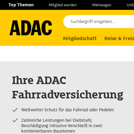
Navigation
Suche
Seiteninhalt
Fußzeile
Top Themen
Mitglied werden
Mietwagen
Unf
Produkte
Versicherungen
Fahrradver
Mitgliedschaft
Reise & Freiz
Ihre ADAC
Fahrradversicherung
Weltweiter Schutz für das Fahrrad oder Pedelec
Zahlreiche Leistungen bei Diebstahl,
Beschädigung inklusive Verschleiß in zwei
kombinierbaren Bausteinen