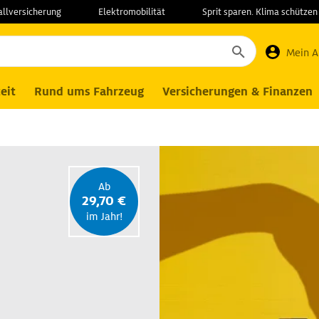
allversicherung
Elektromobilität
Sprit sparen. Klima schützen
sicherung
Tarife & Leistungen
Mein 
eit
Rund ums Fahrzeug
Versicherungen & Finanzen
Ab
29,70 €
im Jahr!