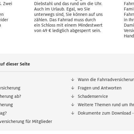
. Zwei
Diebstahl und das rund um die Uhr.
Fahr
Auch im Urlaub. Egal, wo Sie
Famil
en
unterwegs sind, Sie können auf uns
Fahrr
eider
zählen. Das Fahrrad muss durch
in Ih
n
ein Schloss mit einem Mindestwert
Dami
von 49 € lediglich abgesperrt sein.
Versi
Hand
uf dieser Seite
Wann die Fahrradversicherun
rsicherung
Fragen und Antworten
cherung ab?
Schadenservice
cherung
Weitere Themen rund um Ihr
rag?
Dokumente zum Download - m
versicherung für Mitglieder