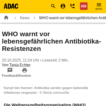
Navigation
Suche
Seiteninhalt
Fußzeile
Nothilfe
MENÜ
News
WHO warnt vor lebensgefährlichen Ant
WHO warnt vor
lebensgefährlichen Antibiotika-
Resistenzen
20.10.2025, 11:24 Uhr
• Lesezeit: 2 Min.
Von
Tanja Echter
Feedback
Drucken
Kampf den Keimen: Antibiotika werden gegen bakterielle
Infektionen eingesetzt
© iStock.com/vorDa
Die Weltgesundheitsorganisation (WHO)