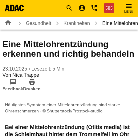
Navigation
Suche
Seiteninhalt
Fußzeile
Nothilfe
MENÜ
Gesundheit
Krankheiten
Eine Mittelohre
Eine Mittelohrentzündung
erkennen und richtig behandeln
23.10.2025
• Lesezeit: 5 Min.
Von
Nica Trappe
Feedback
Drucken
Häufigstes Symptom einer Mittelohrentzündung sind starke
Ohrenschmerzen
© Shutterstock/Prostock-studio
Bei einer Mittelohrentzündung (Otitis media) ist
die Schleimhaut hinter dem Trommelfell im Ohr