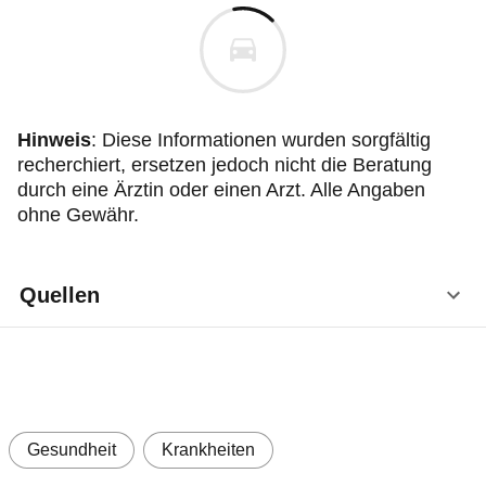
Hinweis
: Diese Informationen wurden sorgfältig
recherchiert, ersetzen jedoch nicht die Beratung
durch eine Ärztin oder einen Arzt. Alle Angaben
ohne Gewähr.
Quellen
Deutsche Gesellschaft für Allgemeinmedizin
und Familienmedizin (DEGAM): S2k-Leitlinie
Ohrenschmerzen. AWMF-Registernr. 053/009,
Stand 2014, unter:
Gesundheit
Krankheiten
https://www.degam.de/files/Inhalte/Leitlinien-