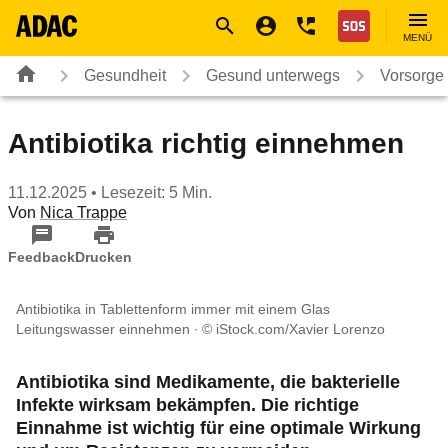
Navigation
Suche
Seiteninhalt
Fußzeile
Nothilfe
MENÜ
Gesundheit
Gesund unterwegs
Vorsorge
Antibiotika richtig einnehmen
11.12.2025
• Lesezeit: 5 Min.
Von
Nica Trappe
Feedback
Drucken
Antibiotika in Tablettenform immer mit einem Glas
Leitungswasser einnehmen
© iStock.com/Xavier Lorenzo
Antibiotika sind Medikamente, die bakterielle
Infekte wirksam bekämpfen. Die richtige
Einnahme ist wichtig für eine optimale Wirkung