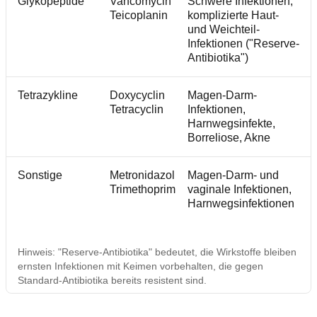
Glykopeptide
Vancomycin
Schwere Infektionen,
Teicoplanin
komplizierte Haut-
und Weichteil-
Infektionen ("Reserve-
Antibiotika")
Tetrazykline
Doxycyclin
Magen-Darm-
Tetracyclin
Infektionen,
Harnwegsinfekte,
Borreliose, Akne
Sonstige
Metronidazol
Magen-Darm- und
Trimethoprim
vaginale Infektionen,
Harnwegsinfektionen
Hinweis: "Reserve-Antibiotika" bedeutet, die Wirkstoffe bleiben
ernsten Infektionen mit Keimen vorbehalten, die gegen
Standard-Antibiotika bereits resistent sind.