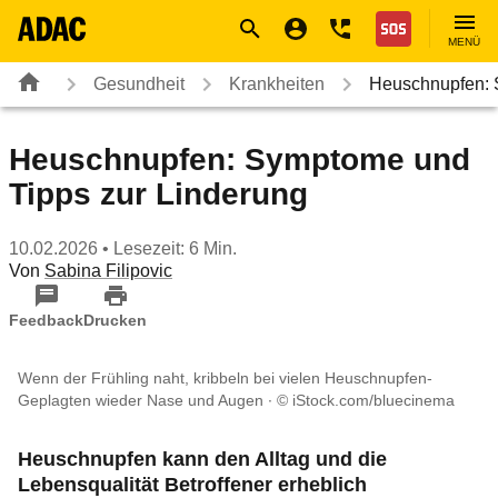
Navigation
Suche
Seiteninhalt
Fußzeile
Nothilfe
MENÜ
Gesundheit
Krankheiten
Heuschnupfen: 
Heuschnupfen: Symptome und
Tipps zur Linderung
10.02.2026
• Lesezeit: 6 Min.
Von
Sabina Filipovic
Feedback
Drucken
Wenn der Frühling naht, kribbeln bei vielen Heuschnupfen-
Geplagten wieder Nase und Augen
© iStock.com/bluecinema
Heuschnupfen kann den Alltag und die
Lebensqualität Betroffener erheblich