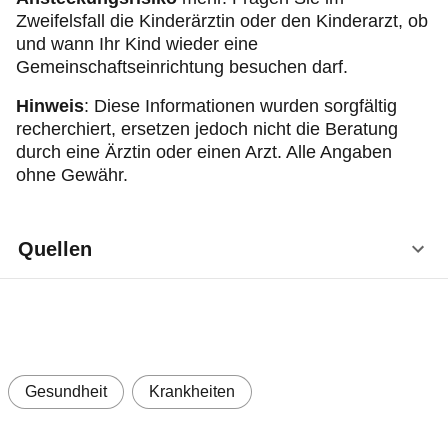
Zweifelsfall die Kinderärztin oder den Kinderarzt, ob
und wann Ihr Kind wieder eine
Gemeinschaftseinrichtung besuchen darf.
Hinweis
: Diese Informationen wurden sorgfältig
recherchiert, ersetzen jedoch nicht die Beratung
durch eine Ärztin oder einen Arzt. Alle Angaben
ohne Gewähr.
Quellen
Pschyrembel Online: Konjunktivitis, Stand
6/2020, unter:
https://www.pschyrembel.de/Konjunktivitis/K0C2
E
(Abruf: 3.11.2025)
Gesundheit
Krankheiten
Pschyrembel Online:
Schwimmbadkonjunktivitis, Stand 7/2023, unter: