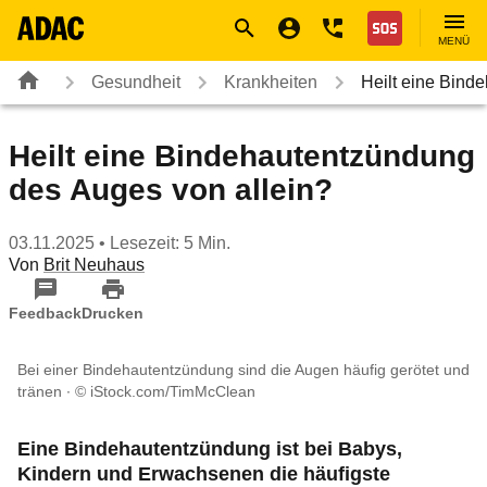
Navigation
Suche
Seiteninhalt
Fußzeile
Nothilfe
MENÜ
Gesundheit
Krankheiten
Heilt eine Bin
Heilt eine Bindehautentzündung
des Auges von allein?
03.11.2025
• Lesezeit: 5 Min.
Von
Brit Neuhaus
Feedback
Drucken
Bei einer Bindehautentzündung sind die Augen häufig gerötet und
tränen
© iStock.com/TimMcClean
Eine Bindehautentzündung ist bei Babys,
Kindern und Erwachsenen die häufigste