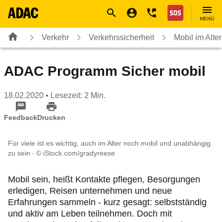
Navigation
Suche
Seiteninhalt
Fußzeile
Nothilfe
MENÜ
Verkehr
Verkehrssicherheit
Mobil im Alter
ADAC Programm Sicher mobil
18.02.2020
• Lesezeit: 2 Min.
Feedback
Drucken
Für viele ist es wichtig, auch im Alter noch mobil und unabhängig
zu sein
© iStock.com/gradyreese
Mobil sein, heißt Kontakte pflegen, Besorgungen
erledigen, Reisen unternehmen und neue
Erfahrungen sammeln - kurz gesagt: selbstständig
und aktiv am Leben teilnehmen. Doch mit