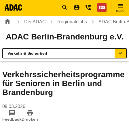
Navigation
Suche
Seiteninhalt
Fußzeile
Nothilfe
MENÜ
Der ADAC
Regionalclubs
ADAC Berlin-B
ADAC Berlin-Brandenburg e.V.
Verkehr & Sicherheit
Übersicht
Verkehrssicherheitsprogramme
für Senioren in Berlin und
Geschäftsstellen & Reisebüros
Brandenburg
Rund ums Fahrzeug
09.03.2026
Verkehr & Sicherheit
Feedback
Drucken