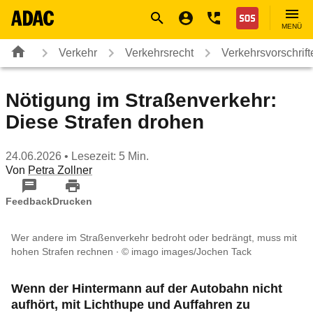
Navigation
Suche
Seiteninhalt
Fußzeile
Nothilfe
MENÜ
Verkehr
Verkehrsrecht
Verkehrsvorschrif
Nötigung im Straßenverkehr:
Diese Strafen drohen
24.06.2026
• Lesezeit: 5 Min.
Von
Petra Zollner
Feedback
Drucken
Wer andere im Straßenverkehr bedroht oder bedrängt, muss mit
hohen Strafen rechnen
© imago images/Jochen Tack
Wenn der Hintermann auf der Autobahn nicht
aufhört, mit Lichthupe und Auffahren zu