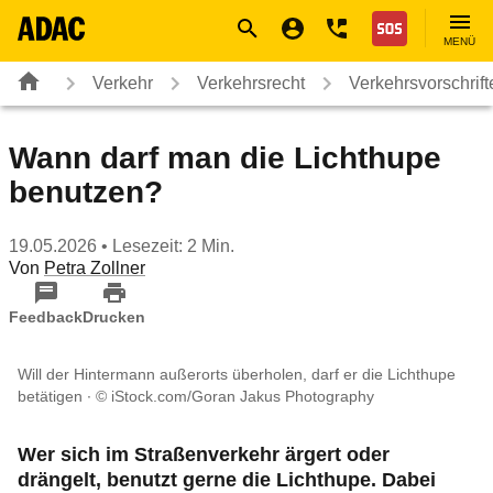
Navigation
Suche
Seiteninhalt
Fußzeile
Nothilfe
MENÜ
Verkehr
Verkehrsrecht
Verkehrsvorschrif
Wann darf man die Lichthupe
benutzen?
19.05.2026
• Lesezeit: 2 Min.
Von
Petra Zollner
Feedback
Drucken
Will der Hintermann außerorts überholen, darf er die Lichthupe
betätigen
© iStock.com/Goran Jakus Photography
Wer sich im Straßenverkehr ärgert oder
drängelt, benutzt gerne die Lichthupe. Dabei