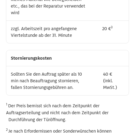
etc., das bei der Reparatur verwendet
etc., das bei der Reparatur verwendet
wird
wird
3
3
zzgl. Arbeitszeit pro angefangene
zzgl. Arbeitszeit pro angefangene
20 €
20 €
Viertelstunde ab der 31. Minute
Viertelstunde ab der 31. Minute
Stornierungskosten
Stornierungskosten
Sollten Sie den Auftrag später als 10
Sollten Sie den Auftrag später als 10
40 €
40 €
min nach Beauftragung stornieren,
min nach Beauftragung stornieren,
(inkl.
(inkl.
fallen Stornierungsgebühren an.
fallen Stornierungsgebühren an.
MwSt.)
MwSt.)
1
Der Preis bemisst sich nach dem Zeitpunkt der
Auftragserteilung und nicht nach dem Zeitpunkt der
Durchführung der Türöffnung.
2
Je nach Erfordernissen oder Sonderwünschen können