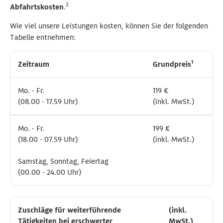
2
Abfahrtskosten
.
Wie viel unsere Leistungen kosten, können Sie der folgenden
Tabelle entnehmen:
1
1
Zeitraum
Zeitraum
Grundpreis
Grundpreis
Mo. - Fr.
Mo. - Fr.
119 €
119 €
(08.00 - 17.59 Uhr)
(08.00 - 17.59 Uhr)
(inkl. MwSt.)
(inkl. MwSt.)
Mo. - Fr.
Mo. - Fr.
199 €
199 €
(18.00 - 07.59 Uhr)
(18.00 - 07.59 Uhr)
(inkl. MwSt.)
(inkl. MwSt.)
Samstag, Sonntag, Feiertag
Samstag, Sonntag, Feiertag
(00.00 - 24.00 Uhr)
(00.00 - 24.00 Uhr)
Zuschläge für weiterführende
Zuschläge für weiterführende
(inkl.
(inkl.
Tätigkeiten bei erschwerter
Tätigkeiten bei erschwerter
MwSt.)
MwSt.)