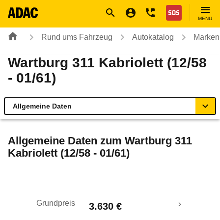
Navigation
Suche
Seiteninhalt
Fußzeile
Nothilfe
MENÜ
Rund ums Fahrzeug
Autokatalog
Marken
Wartburg 311 Kabriolett (12/58
- 01/61)
Allgemeine Daten
Allgemeine Daten
Allgemeine Daten zum
Wartburg 311
Kabriolett (12/58 - 01/61)
Technische Daten
Rückrufe & Mängel
Grundpreis
3.630 €